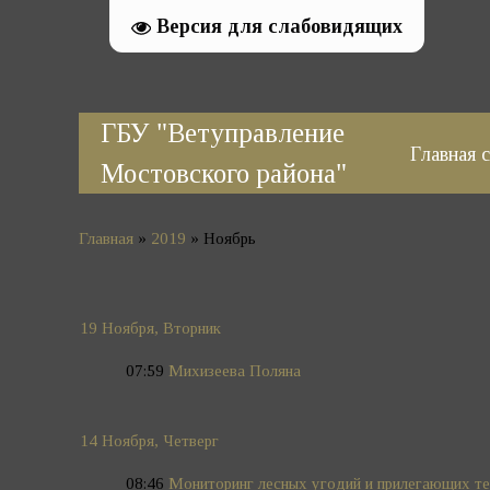
Версия для слабовидящих
ГБУ "Ветуправление
Главная 
Мостовского района"
Главная
»
2019
»
Ноябрь
19 Ноября, Вторник
07:59
Михизеева Поляна
14 Ноября, Четверг
08:46
Мониторинг лесных угодий и прилегающих те