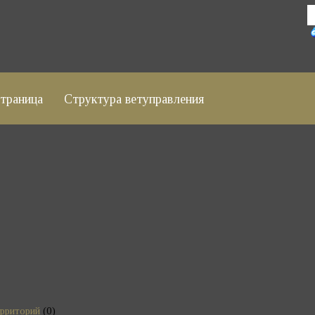
страница
Структура ветуправления
рриторий
(0)