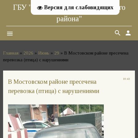
ГБУ "Ветуправление Мостовского
Версия для слабовидящих
района"
search
person
menu
Главная
»
2026
»
Июнь
»
29
» В Мостовском районе пресечена
перевозка (птица) с нарушениями
10:43
В Мостовском районе пресечена
перевозка (птица) с нарушениями