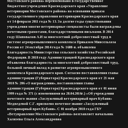
Мостовского района» переименовано в государственное
бюджетное учреждение Краснодарского края «Управление
ветеринарии Мостовского района» на основании приказа
государственного управления ветеринарии Краснодарского края
от 14 февраля 2011 года № 13. За долгие годы существования
учреждения многие ветеринарные специалисты были награждены
почетными грамотами, благодарственными письмами. В 2014
году Шаповалов А.И за многолетний добросовестный труд в
системе агропромышленного комплекса Приказом Минсельхоза
России от 24 октября 2014 года № 1688-н. объявлена
благодарность Министерства сельского хозяйства Российской
Федерации. В 2018 году Администрацией Краснодарского края
объявлена благодарность за многолетний добросовестный труд,
большой личный вклад в развитие агропромышленного
комплекса Краснодарского края. Согласно постановления главы
администрации (Губернатора) Краснодарского края от 21 мая
2018 № 286 «О награждении», постановления главы
администрации (Губернатора) Краснодарского края от 01 июня
1999 года № 371 (с изменениями на 28.04.2016г.) «Об учреждении
почетного звания «Заслуженный ветеринарный врач Кубани»
Медведевой С.Г. присвоено почетное звание «Заслуженный
ветеринарный врач Кубани». С 01 ноября 2018 года ГБУ
«Ветуправление Мостовского района» возглавляет начальник
Хализева Ольга Александровна