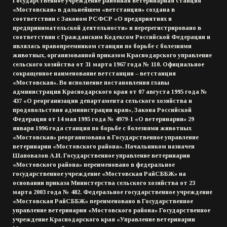
Государственное учреждение районная ветеринарная станция
«Мостовская» в дальнейшем «ветстанция» создана в
соответствии с Законом РСФСР «О предприятиях и
предпринимательской деятельности» и перерегистрировано в
соответствии с Гражданским Кодексом Российской Федерации и
являлась правопреемником станции по борьбе с болезнями
животных, организованной приказом Краснодарского управление
сельского хозяйства от 31 марта 1967 года № 110. Официальное
сокращенное наименование ветстанции – ветстанция
«Мостовская». Во исполнение постановления главы
администрации Краснодарского края от 07 августа 1995 года №
437 «О реорганизации департамента сельского хозяйства и
продовольствия администрации края», Закона Российской
Федерации от 14 мая 1995 года № 4979-1 «О ветеринарии» 29
января 1996 года станция по борьбе с болезнями животных
«Мостовская» реорганизована в Государственное управление
ветеринарии «Мостовского района». Начальником назначен
Шаповалов А.И. Государственное управление ветеринарии
«Мостовского района» переименовано в федеральное
государственное учреждение «Мостовская РайСББЖ» на
основании приказа Министерства сельского хозяйства от 23
марта 2003 года № 482. Федеральное государственное учреждение
«Мостовская РайСББЖ» переименовано в Государственное
управление ветеринарии «Мостовского района» Государственное
учреждение Краснодарского края «Управление ветеринарии